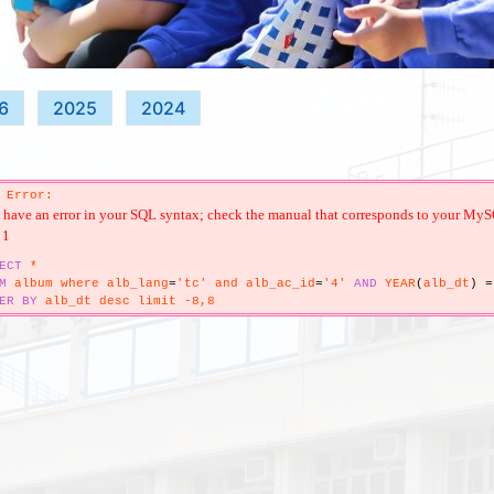
6
2025
2024
 Error:
have an error in your SQL syntax; check the manual that corresponds to your MySQL s
 1
ECT
*
M
album where alb_lang
=
'tc' and alb_ac_id
=
'4'
AND
YEAR
(
alb_dt
)
=
ER
BY
alb_dt desc limit -8,8