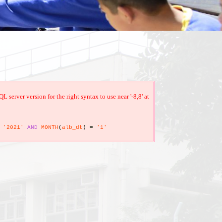
erver version for the right syntax to use near '-8,8' at
'2021'
AND
MONTH
(
alb_dt
)
=
'1'