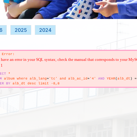
6
2025
2024
 Error:
have an error in your SQL syntax; check the manual that corresponds to your MySQL s
 1
ECT
*
M
album where alb_lang
=
'tc' and alb_ac_id
=
'4'
AND
YEAR
(
alb_dt
)
=
ER
BY
alb_dt desc limit -8,8