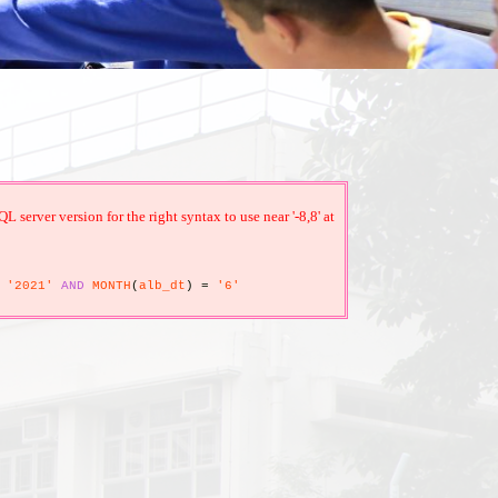
erver version for the right syntax to use near '-8,8' at
'2021'
AND
MONTH
(
alb_dt
)
=
'6'