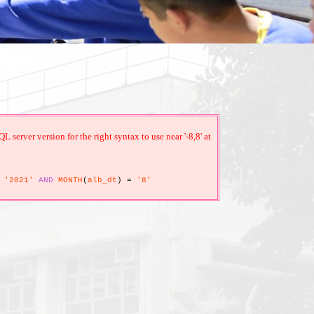
erver version for the right syntax to use near '-8,8' at
'2021'
AND
MONTH
(
alb_dt
)
=
'8'