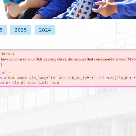
6
2025
2024
 Error:
have an error in your SQL syntax; check the manual that corresponds to your MySQL s
 1
ECT
*
M
album where alb_lang
=
'tc' and alb_ac_id
=
'4'
AND
YEAR
(
alb_dt
)
=
ER
BY
alb_dt desc limit -8,8