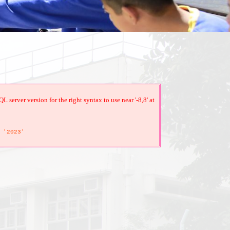
erver version for the right syntax to use near '-8,8' at
'2023'