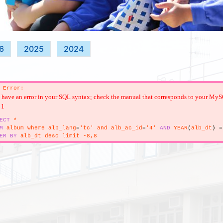
6
2025
2024
 Error:
have an error in your SQL syntax; check the manual that corresponds to your MySQL s
 1
ECT
*
M
album where alb_lang
=
'tc' and alb_ac_id
=
'4'
AND
YEAR
(
alb_dt
)
=
ER
BY
alb_dt desc limit -8,8