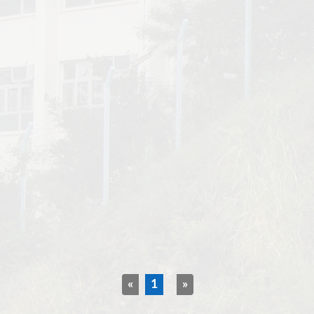
«
1
»