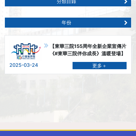
分類目錄
年份
【東華三院155周年全新企業宣傳片
《#東華三院伴你成長》溫暖登場】
2025-03-24
更多＋