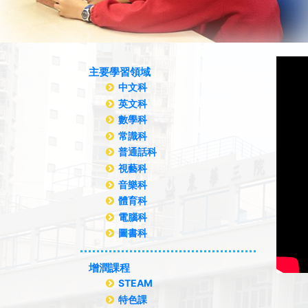
主要學習領域
中文科
英文科
數學科
常識科
普通話科
視藝科
音樂科
體育科
電腦科
圖書科
增潤課程
STEAM
特色課