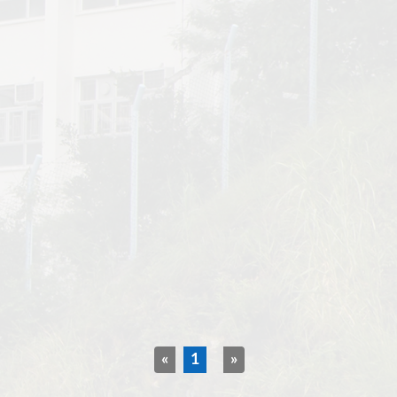
«
1
»