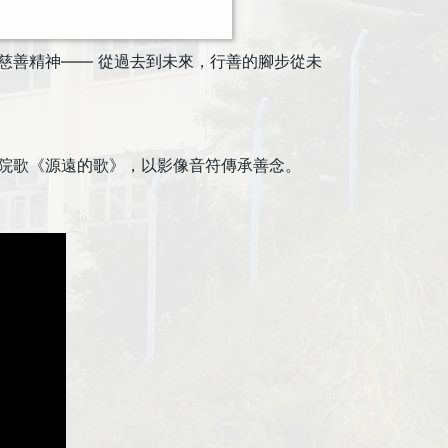
的慈善精神—— 從過去到未來，行善的腳步從未
及院歌《源遠的歌》，以影像音符傳承善念。