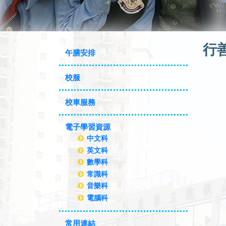
行
午膳安排
校服
校車服務
電子學習資源
中文科
英文科
數學科
常識科
音樂科
電腦科
常用連結