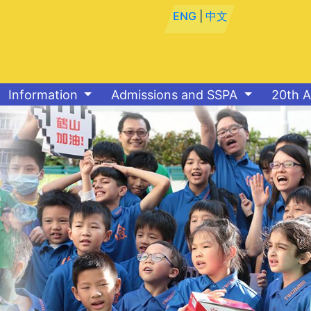
ENG
|
中文
Information
Admissions and SSPA
20th A