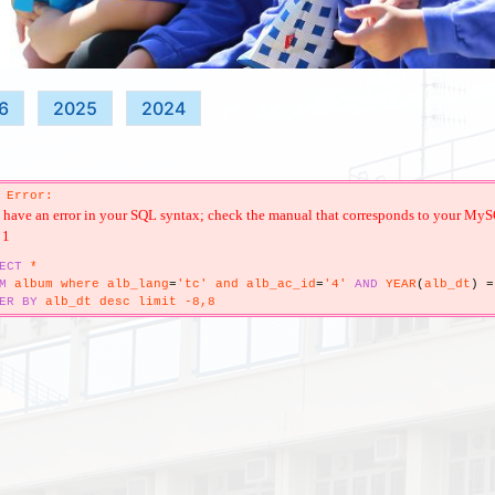
6
2025
2024
 Error:
have an error in your SQL syntax; check the manual that corresponds to your MySQL s
 1
ECT
*
M
album where alb_lang
=
'tc' and alb_ac_id
=
'4'
AND
YEAR
(
alb_dt
)
=
ER
BY
alb_dt desc limit -8,8