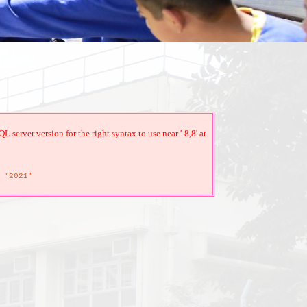
erver version for the right syntax to use near '-8,8' at
'2021'