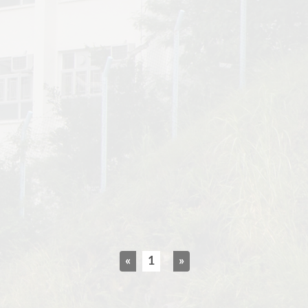
«
1
»