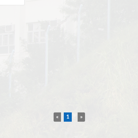
«
1
»