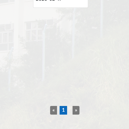
«
1
»