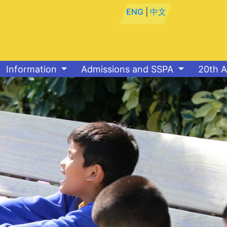
ENG
|
中文
Information
Admissions and SSPA
20th A