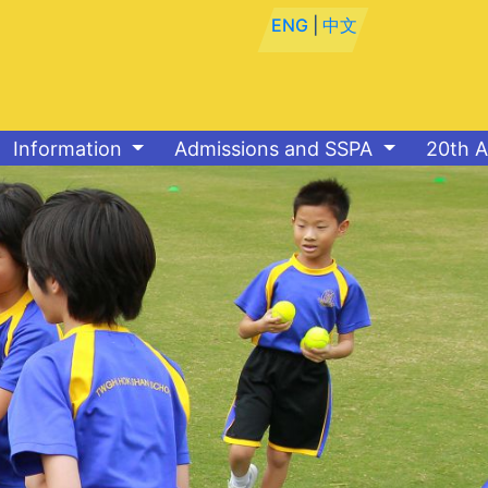
ENG
|
中文
Information
Admissions and SSPA
20th A