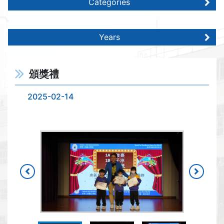
Categories
Years
頒獎禮
2025-02-14