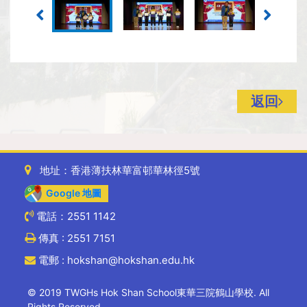
返回
地址：香港薄扶林華富邨華林徑5號
Google 地圖
電話：2551 1142
傳真 : 2551 7151
電郵 : hokshan@hokshan.edu.hk
© 2019 TWGHs Hok Shan School東華三院鶴山學校. All
Rights Reserved.