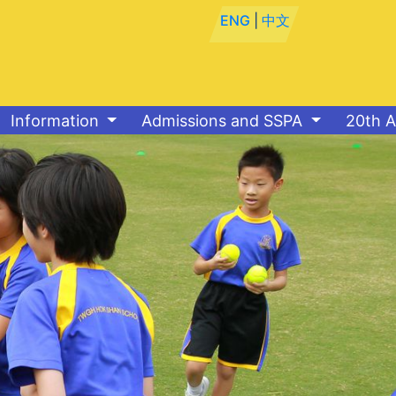
ENG
|
中文
Information
Admissions and SSPA
20th A