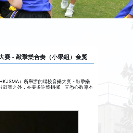
大賽 - 敲擊樂合奏（小學組）金獎
KJSMA）所舉辦的聯校音樂大賽 - 敲擊樂
分鼓舞之外，亦要多謝黎指揮一直悉心教導本