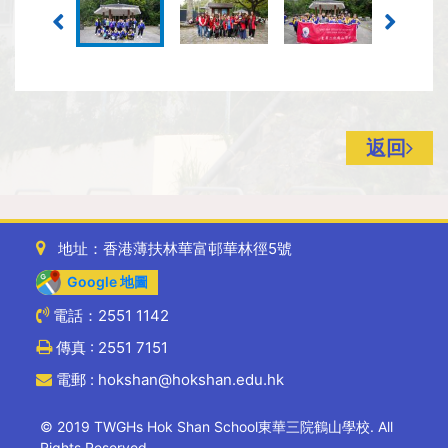
返回
地址：香港薄扶林華富邨華林徑5號
Google 地圖
電話：2551 1142
傳真 : 2551 7151
電郵 : hokshan@hokshan.edu.hk
© 2019 TWGHs Hok Shan School東華三院鶴山學校. All
Rights Reserved.