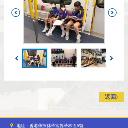
返回
地址：香港薄扶林華富邨華林徑5號