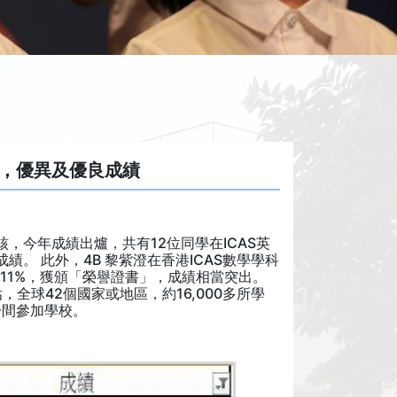
譽，優異及優良成績
核，今年成績出爐，共有12位同學在ICAS英
。 此外，4B 黎紫澄在香港ICAS數學學科
11%，獲頒「榮譽證書」，成績相當突出。
，全球42個國家或地區，約16,000多所學
一間參加學校。