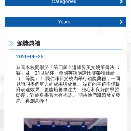
Categories
Years
頒獎典禮
2026-06-25
恭喜本校同學於「第四屆全港學界英文硬筆書法比
賽」及「21世紀杯」全國英語演講比賽榮獲佳績
（二等獎）！ 我們昨日於校內舉行頒獎典禮，一同
見證同學們努力的成果與成長。 端正的字跡不僅提
升表達效果，更能培養專注力、細心和良好的學習
態度，對終身學習大有裨益。 期待他們繼續發光發
亮，再創高峰！