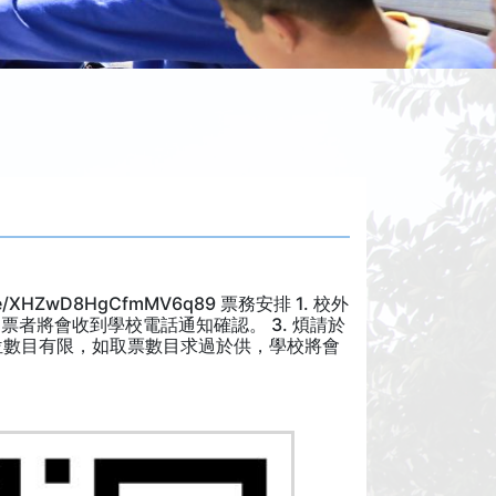
/XHZwD8HgCfmMV6q89 票務安排 1. 校外
票者將會收到學校電話通知確認。 3. 煩請於
於座位數目有限，如取票數目求過於供，學校將會