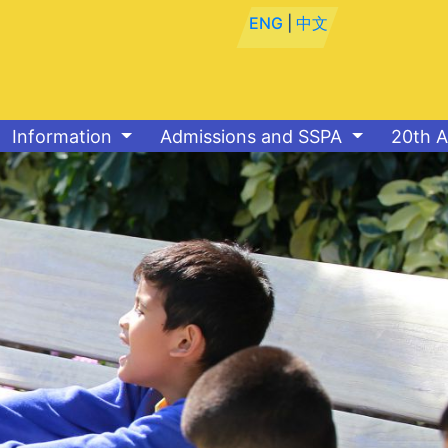
ENG
|
中文
Information
Admissions and SSPA
20th A