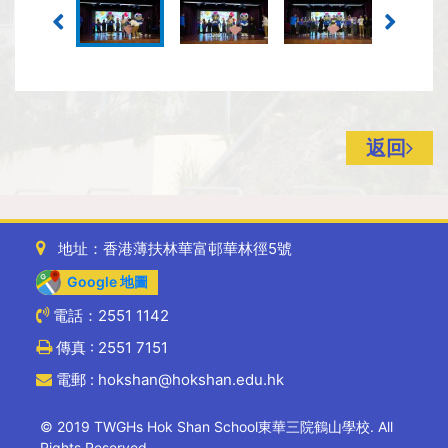
返回
地址：香港薄扶林華富邨華林徑5號
Google 地圖
電話：2551 1142
傳真 : 2551 7151
電郵 : hokshan@hokshan.edu.hk
© 2019 TWGHs Hok Shan School東華三院鶴山學校. All
Rights Reserved.