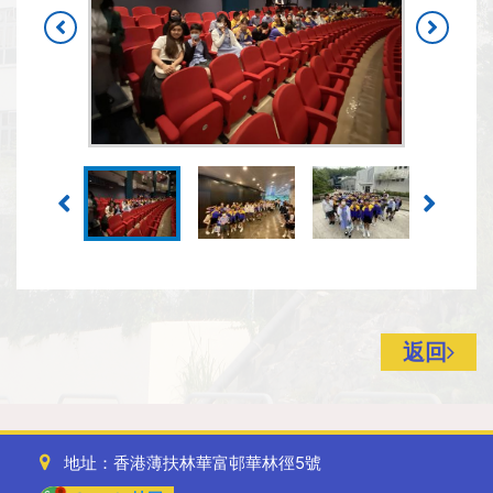
返回
地址：香港薄扶林華富邨華林徑5號