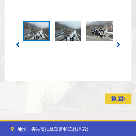
返回
地址：香港薄扶林華富邨華林徑5號