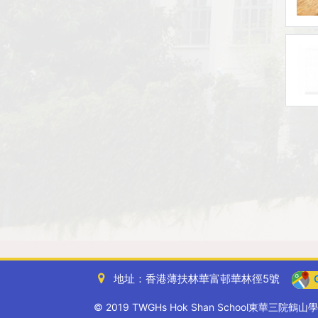
地址：香港薄扶林華富邨華林徑5號
G
© 2019 TWGHs Hok Shan School東華三院鶴山學校. A