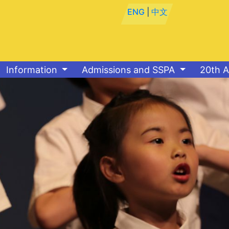
ENG
|
中文
Information
Admissions and SSPA
20th A