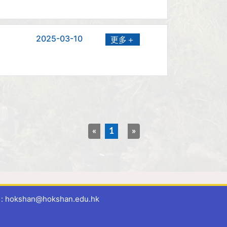
2025-03-10
更多＋
«
1
»
 hokshan@hokshan.edu.hk