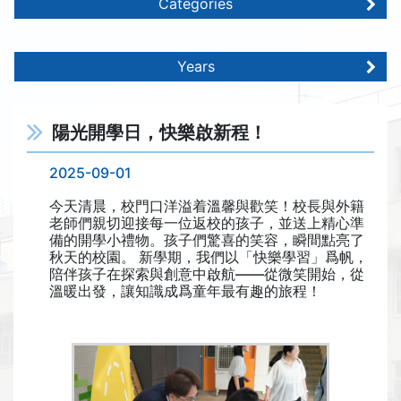
Categories
Years
陽光開學日，快樂啟新程！
2025-09-01
今天清晨，校門口洋溢着溫馨與歡笑！校長與外籍
老師們親切迎接每一位返校的孩子，並送上精心準
備的開學小禮物。孩子們驚喜的笑容，瞬間點亮了
秋天的校園。 新學期，我們以「快樂學習」爲帆，
陪伴孩子在探索與創意中啟航——從微笑開始，從
溫暖出發，讓知識成爲童年最有趣的旅程！